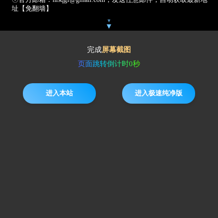
址【免翻墙】
▼
▼
完成
屏幕截图
页面跳转倒计时
0
秒
进入本站
进入极速纯净版